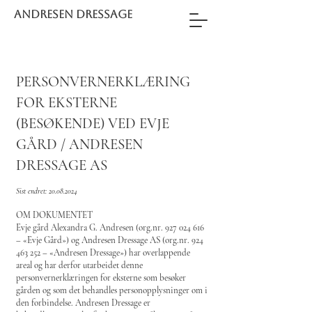
ANDRESEN DRESSAGE
PERSONVERNERKLÆRING
FOR EKSTERNE
(BESØKENDE) VED EVJE
GÅRD / ANDRESEN
DRESSAGE AS
Sist endret:
20.08.2024
OM DOKUMENTET
Evje gård Alexandra G. Andresen (org.nr.
927 024 616
– «Evje Gård») og Andresen Dressage AS (org.nr.
924
463 252
– «Andresen Dressage») har overlappende
areal og har derfor utarbeidet denne
personvernerklæringen for eksterne som besøker
gården og som det behandles personopplysninger om i
den forbindelse. Andresen Dressage er