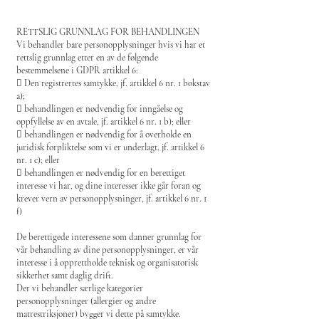
RETTSLIG GRUNNLAG FOR BEHANDLINGEN
Vi behandler bare personopplysninger hvis vi har et
rettslig grunnlag etter en av de følgende
bestemmelsene i GDPR artikkel 6:
 Den registrertes samtykke, jf. artikkel 6 nr. 1 bokstav
a);
 behandlingen er nødvendig for inngåelse og
oppfyllelse av en avtale, jf. artikkel 6 nr. 1 b); eller
 behandlingen er nødvendig for å overholde en
juridisk forpliktelse som vi er underlagt, jf. artikkel 6
nr. 1 c); eller
 behandlingen er nødvendig for en berettiget
interesse vi har, og dine interesser ikke går foran og
krever vern av personopplysninger, jf. artikkel 6 nr. 1
f)
De berettigede interessene som danner grunnlag for
vår behandling av dine personopplysninger, er vår
interesse i å opprettholde teknisk og organisatorisk
sikkerhet samt daglig drift.
Der vi behandler særlige kategorier
personopplysninger (allergier og andre
matrestriksjoner) bygger vi dette på samtykke.