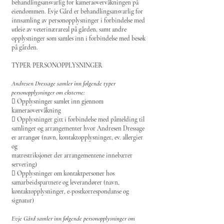
behandlingsansvarlig for kameraovervåkningen på
eiendommen. Evje Gård er behandlingsansvarlig for
innsamling av personopplysninger i forbindelse med
utleie av veterinærareal på gården, samt andre
opplysninger som samles inn i forbindelse med besøk
på gården.
TYPER PERSONOPPLYSNINGER
Andresen Dressage samler inn følgende typer
personopplysninger om eksterne:
 Opplysninger samlet inn gjennom
kameraovervåkning
 Opplysninger gitt i forbindelse med påmelding til
samlinger og arrangementer hvor Andresen Dressage
er arrangør (navn, kontaktopplysninger, ev. allergier
og
matrestriksjoner der arrangementene innebærer
servering)
 Opplysninger om kontaktpersoner hos
samarbeidspartnere og leverandører (navn,
kontaktopplysninger, e-postkorrespondanse og
signatur)
Evje Gård samler inn følgende personopplysninger om