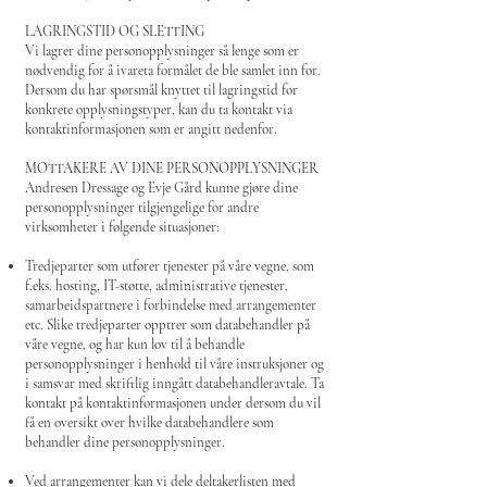
LAGRINGSTID OG SLETTING
Vi lagrer dine personopplysninger så lenge som er
nødvendig for å ivareta formålet de ble samlet inn for.
Dersom du har spørsmål knyttet til lagringstid for
konkrete opplysningstyper, kan du ta kontakt via
kontaktinformasjonen som er angitt nedenfor.
MOTTAKERE AV DINE PERSONOPPLYSNINGER
Andresen Dressage og Evje Gård kunne gjøre dine
personopplysninger tilgjengelige for andre
virksomheter i følgende situasjoner:
Tredjeparter som utfører tjenester på våre vegne, som
f.eks. hosting, IT-støtte, administrative tjenester,
samarbeidspartnere i forbindelse med arrangementer
etc. Slike tredjeparter opptrer som databehandler på
våre vegne, og har kun lov til å behandle
personopplysninger i henhold til våre instruksjoner og
i samsvar med skriftlig inngått databehandleravtale. Ta
kontakt på kontaktinformasjonen under dersom du vil
få en oversikt over hvilke databehandlere som
behandler dine personopplysninger.
Ved arrangementer kan vi dele deltakerlisten med