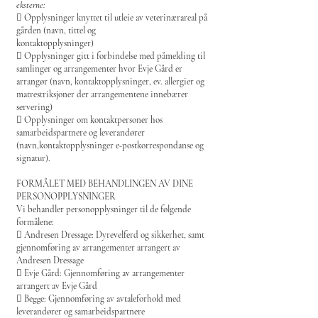
eksterne:
 Opplysninger knyttet til utleie av veterinærareal på
gården (navn, tittel og
kontaktopplysninger)
 Opplysninger gitt i forbindelse med påmelding til
samlinger og arrangementer hvor Evje Gård er
arrangør (navn, kontaktopplysninger, ev. allergier og
matrestriksjoner der arrangementene innebærer
servering)
 Opplysninger om kontaktpersoner hos
samarbeidspartnere og leverandører
(navn,kontaktopplysninger e-postkorrespondanse og
signatur).
FORMÅLET MED BEHANDLINGEN AV DINE
PERSONOPPLYSNINGER
Vi behandler personopplysninger til de følgende
formålene:
 Andresen Dressage: Dyrevelferd og sikkerhet, samt
gjennomføring av arrangementer arrangert av
Andresen Dressage
 Evje Gård: Gjennomføring av arrangementer
arrangert av Evje Gård
 Begge: Gjennomføring av avtaleforhold med
leverandører og samarbeidspartnere